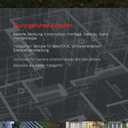
Durchgeführte Arbeiten
Balkone
,
Beratung
,
Konstruktion
,
Montage
,
Stahlbau
,
Statik
,
Wendeltreppe
Kategorien:
Beispiel für BALKONE
,
Schlosserarbeiten |
Edelstahlverarbeitung
(Anklicken für weitere Arbeiten dieser Art oder andere
Beispiele aus dieser Kategorie)