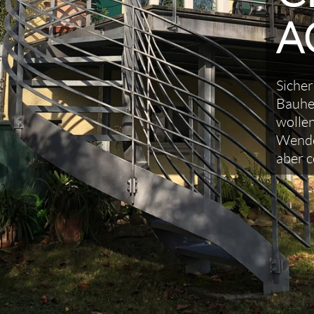
A
Sicher
Bauhe
wollen
Wendel
aber c