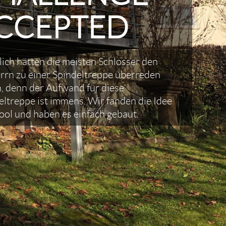
CCEPTED
lich hätten die meisten Schlosser den
rrn zu einer Spindeltreppe überreden
, denn der Aufwand für diese
treppe ist immens. Wir fanden die Idee
ool und haben es einfach gebaut.