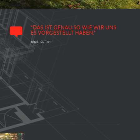
"DAS IST GENAU SO WIE WIR UNS
ES VORGESTELLT HABEN."
Eigentümer