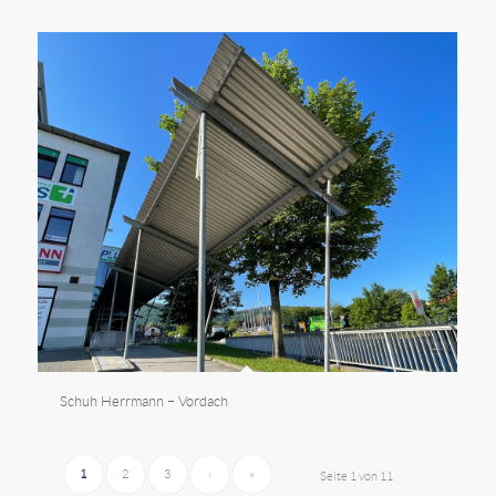
Schuh Herrmann – Vordach
1
2
3
›
»
Seite 1 von 11