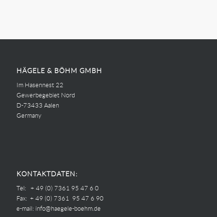
HÄGELE & BÖHM GMBH
Im Hasennest 22
Gewerbegebiet Nord
D-73433 Aalen
Germany
KONTAKTDATEN:
Tel: + 49 (0) 7361 95 47 6 0
Fax: + 49 (0) 7361 95 47 6 90
e-mail:
info@haegele-boehm.de