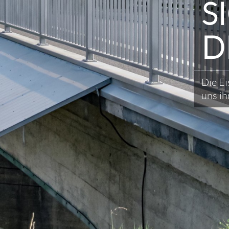
S
D
Die Ei
uns ih