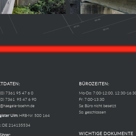
TDATEN:
BÜROZEITEN:
 (0) 7361 95 47 6 0
Mo-Do: 7:00-12:00, 12:30-16:3
 (0) 7361 95 47 6 90
Fr: 7:00-13:30
o@haegele-boehm.de
Sa: Büro nicht besetzt
So: geschlossen
ister Ulm:
HRB-Nr. 500 164
:
DE 214135534
WICHTIGE DOKUMENTE
ührer: