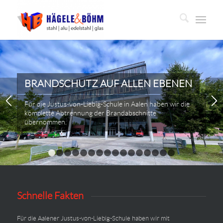
BRANDSCHUTZ AUF ALLEN EBENEN
Für die Justus-von-Liebig-Schule in Aalen haben wir die
komplette Abtrennung der Brandabschnitte
übernommen.
1
2
3
4
5
6
7
8
9
10
11
12
13
14
15
Schnelle Fakten
Für die Aalener Justus-von-Liebig-Schule haben wir mit