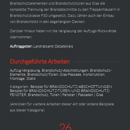
Brandschutzelementen und Brandschutztüren aus Glas die
komplette Trennung der Brandabschnitte zu den Treppenhäusern in
Brandschutzklasse F30 umgesetzt. Dazu zählen auch der Einbau
von Brandschotts in den abgehängten Decken.
Darüber hinaus haben wir die Verglasung der Aufzugs-Rückwände
übernommen.
Auftraggeber:
Landratsamt Ostalbkreis
Durchgeführte Arbeiten
Aufzug-Verglasung
,
Brandschutz-Abschottungen
,
Brandschutz-
Elemente
,
Brandschutz-Türen
,
Glas-Fassade
,
Konstruktion
,
Montage
,
Statik
Kategorien:
Beispiel für BRANDSCHUTZ-ABSCHOTTUNGEN
,
Beispiel für BRANDSCHUTZ-TÜREN UND BRANDSCHUTZ-
FENSTER
,
Brandschutz
,
Türen | Fenster | Fassaden | Glas
(Anklicken für weitere Arbeiten dieser Art oder andere Beispiele
aus dieser Kategorie)
26