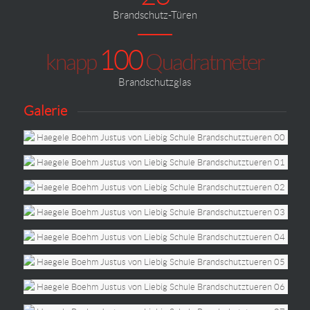
Brandschutz-Türen
100
knapp
Quadratmeter
Brandschutzglas
Galerie