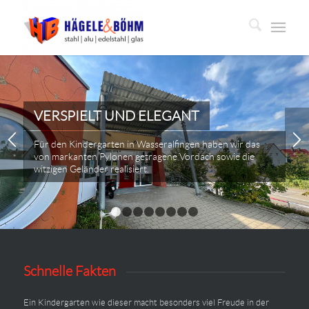
VERSPIELT UND ELEGANT
Für den Kindergarten in Wasseralfingen haben wir das
von markanten Pylonen getragene Vordach sowie die
witzigen Geländer realisiert.
1
2
3
4
5
6
7
8
Schnelle Fakten
Ein Kindergarten wie dieser macht besonders viel Freude in der