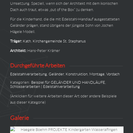
Umsetzung. Speziell, wenn sich der Architekt mit dem ikonischen
Dach auch traut, etwas „out of the Box“ zu denken.
Für die Kinderhand, die die mit Edelstahl-Handlauf ausgestatteten
Geländer prägen, stand übrigens der jüngste Sohn von Jochen
Hägele Modell.
Träger:
Kath. Kirchengemeinde St. Stephanus
Architekt:
Hans-Peter Krämer
Durchgeführte Arbeiten
Edelstahlverarbeitung
,
Geländer
,
Konstruktion
,
Montage
,
Vordach
Kategorien:
Beispiel für GELÄNDER UND HANDLÄUFE
,
Schlosserarbeiten | Edelstahlverarbeitung
(Anklicken für weitere Arbeiten dieser Art oder andere Beispiele
aus dieser Kategorie)
Galerie