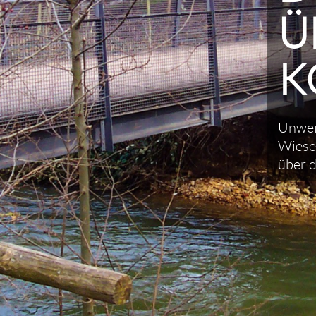
Ü
K
Unwei
Wiese
über 