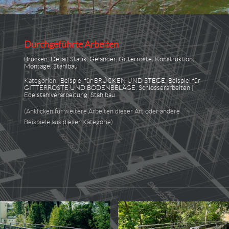
Durchgeführte Arbeiten
Brücken
,
Detail-Statik
,
Geländer
,
Gitterroste
,
Konstruktion
,
Montage
,
Stahlbau
Kategorien:
Beispiel für BRÜCKEN UND STEGE
,
Beispiel für
GITTERROSTE UND BODENBELÄGE
,
Schlosserarbeiten |
Edelstahlverarbeitung
,
Stahlbau
(Anklicken für weitere Arbeiten dieser Art oder andere
Beispiele aus dieser Kategorie)