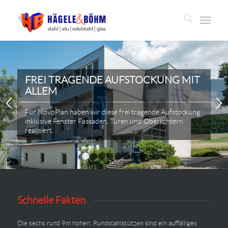
FREI TRAGENDE AUFSTOCKUNG MIT
ALLEM
Für NovoPlan haben wir diese frei tragende Aufstockung
inklusive Fenster Fassaden, Türen und Oberlichtern
realisiert.
1
2
3
4
5
6
7
8
Schnelle Fakten
Die sechs rund 9m hohen, Rundstahlstützen sind ein auffälliges