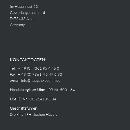
Im Hasennest 22
Gewerbegebiet Nord
D-73433 Aalen
Germany
KONTAKTDATEN:
Tel: + 49 (0) 7361 95 47 6 0
Fax: + 49 (0) 7361 95 47 6 90
e-mail:
info@haegele-boehm.de
Handelsregister Ulm:
HRB-Nr. 500 164
USt-ID-Nr.:
DE 214135534
Geschäftsführer:
Dipl.-Ing. (FH) Jochen Hägele