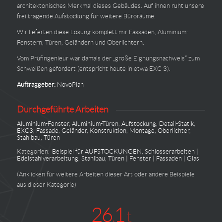
architektonisches Merkmal dieses Gebäudes. Auf ihnen ruht unsere
frei tragende Aufstockung für weitere Büroräume.
Wir lieferten diese Lösung komplett mir Fassaden, Aluminium-
Fenstern, Türen, Geländern und Oberlichtern.
Vom Prüfingenieur war damals der „große Eignungsnachweis“ zum
Schweißen gefordert (entspricht heute in etwa EXC 3).
Auftraggeber:
NovoPlan
Durchgeführte Arbeiten
Aluminium-Fenster
,
Aluminium-Türen
,
Aufstockung
,
Detail-Statik
,
EXC3
,
Fassade
,
Geländer
,
Konstruktion
,
Montage
,
Oberlichter
,
Stahlbau
,
Türen
Kategorien:
Beispiel für AUFSTOCKUNGEN
,
Schlosserarbeiten |
Edelstahlverarbeitung
,
Stahlbau
,
Türen | Fenster | Fassaden | Glas
(Anklicken für weitere Arbeiten dieser Art oder andere Beispiele
aus dieser Kategorie)
26
1
,
t