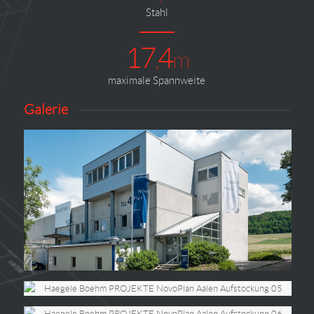
Stahl
17
4
,
m
maximale Spannweite
Galerie