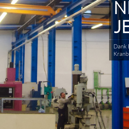
N
J
Dank 
Kranb