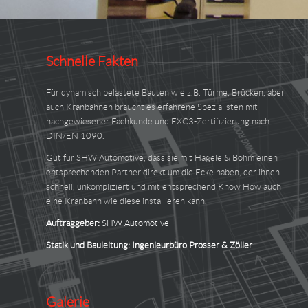
Schnelle Fakten
Für dynamisch belastete Bauten wie z.B. Türme, Brücken, aber
auch Kranbahnen braucht es erfahrene Spezialisten mit
nachgewiesener Fachkunde und EXC3-Zertifizierung nach
DIN/EN 1090.
Gut für SHW Automotive, dass sie mit Hägele & Böhm einen
entsprechenden Partner direkt um die Ecke haben, der ihnen
schnell, unkompliziert und mit entsprechend Know How auch
eine Kranbahn wie diese installieren kann.
Auftraggeber:
SHW Automotive
Statik und Bauleitung:
Ingenieurbüro Prosser & Zöller
Galerie