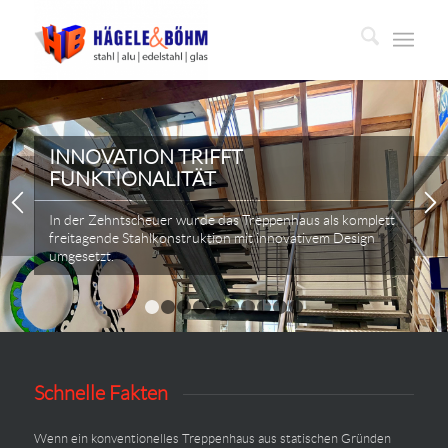
INNOVATION TRIFFT
FUNKTIONALITÄT
In der Zehntscheuer wurde das Treppenhaus als komplett
freitagende Stahlkonstruktion mit innovativem Design
umgesetzt.
1
2
3
4
5
6
7
8
9
10
Schnelle Fakten
Wenn ein konventionelles Treppenhaus aus statischen Gründen