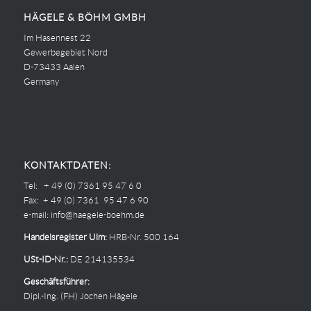
HÄGELE & BÖHM GMBH
Im Hasennest 22
Gewerbegebiet Nord
D-73433 Aalen
Germany
KONTAKTDATEN:
Tel: + 49 (0) 7361 95 47 6 0
Fax: + 49 (0) 7361 95 47 6 90
e-mail:
info@haegele-boehm.de
Handelsregister Ulm:
HRB-Nr. 500 164
USt-ID-Nr.:
DE 214135534
Geschäftsführer:
Dipl.-Ing. (FH) Jochen Hägele