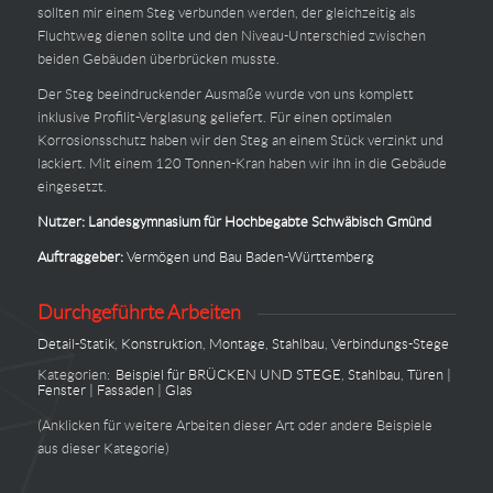
sollten mir einem Steg verbunden werden, der gleichzeitig als
Fluchtweg dienen sollte und den Niveau-Unterschied zwischen
beiden Gebäuden überbrücken musste.
Der Steg beeindruckender Ausmaße wurde von uns komplett
inklusive Profilit-Verglasung geliefert. Für einen optimalen
Korrosionsschutz haben wir den Steg an einem Stück verzinkt und
lackiert. Mit einem 120 Tonnen-Kran haben wir ihn in die Gebäude
eingesetzt.
Nutzer:
Landesgymnasium für Hochbegabte Schwäbisch Gmünd
Auftraggeber:
Vermögen und Bau Baden-Württemberg
Durchgeführte Arbeiten
Detail-Statik
,
Konstruktion
,
Montage
,
Stahlbau
,
Verbindungs-Stege
Kategorien:
Beispiel für BRÜCKEN UND STEGE
,
Stahlbau
,
Türen |
Fenster | Fassaden | Glas
(Anklicken für weitere Arbeiten dieser Art oder andere Beispiele
aus dieser Kategorie)