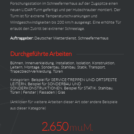
Forschungsstation im Schneefernerhaus auf der Zugspitze einen
neuen LIDAR-Turm gefertigt und per Hubschrauber montiert. Der
Turm ist für extreme Temperaturschwankungen und
Windgeschwindigkeiten bis 200 km/h ausgelegt. Eine erhöhte Tür
erlaubt den Zutritt bei extremer Schneelage.
Auftraggeber:
Deutscher Wetterdienst
,
Schneefernerhaus
Durchgeführte Arbeiten
Bühnen
,
Innenverkleidung
,
Installation
,
Isolation
,
Konstruktion
,
Leitern
,
Montage
,
Sonderbau
,
Stahlbau
,
Statik
,
Transport
,
Trapezblech-Verkleidung
,
Türen
Kategorien:
Beispiel für SERVICE-TREPPEN UND ORTSFESTE
LEITERN
,
Beispiel für SONDERBAU UND
SONDERKONSTRUKTIONEN
,
Beispiel für STATIK
,
Stahlbau
,
Türen | Fenster | Fassaden | Glas
(Anklicken für weitere Arbeiten dieser Art oder andere Beispiele
aus dieser Kategorie)
2.650
m u.M.