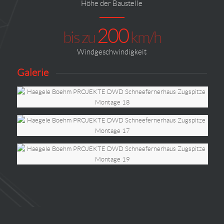
Höhe der Baustelle
200
bis zu
km/h
Windgeschwindigkeit
Galerie