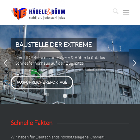
BAUSTELLE DER EXTREME
Der LIDAR-Turm von Hägele & Böhm krönt das
Schneefernerhaus auf der Zugspitze.
AUSFÜHRLICHE REPORTAGE
1
2
3
Schnelle Fakten
Wir haben für Deutschlands höchstgelegene Umwelt-