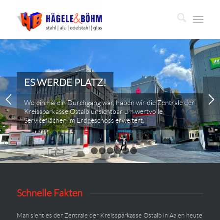
ES WERDE PLATZ!
Wo einmal ein Durchgang war, haben wir die Zentrale der
Kreissparkasse Ostalb unsichtbar um wertvolle
Serviceflächen im Erdgeschoss erweitert.
1
2
3
4
5
6
7
Schnelle Fakten
Man sieht es der Zentrale der Kreissparkasse Ostalb in Aalen heute