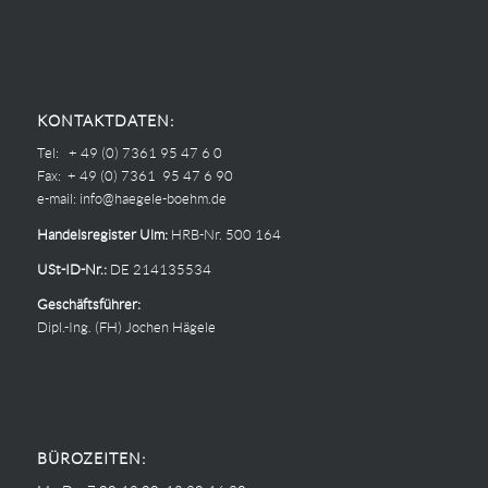
KONTAKTDATEN:
Tel: + 49 (0) 7361 95 47 6 0
Fax: + 49 (0) 7361 95 47 6 90
e-mail:
info@haegele-boehm.de
Handelsregister Ulm:
HRB-Nr. 500 164
USt-ID-Nr.:
DE 214135534
Geschäftsführer:
Dipl.-Ing. (FH) Jochen Hägele
BÜROZEITEN: