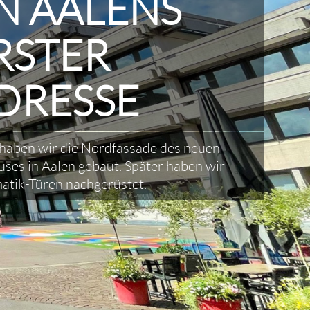
N AALENS
RSTER
DRESSE
haben wir die Nordfassade des neuen
ses in Aalen gebaut. Später haben wir
atik-Türen nachgerüstet.