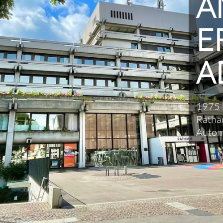
A
E
A
1975 
Rathau
Autom